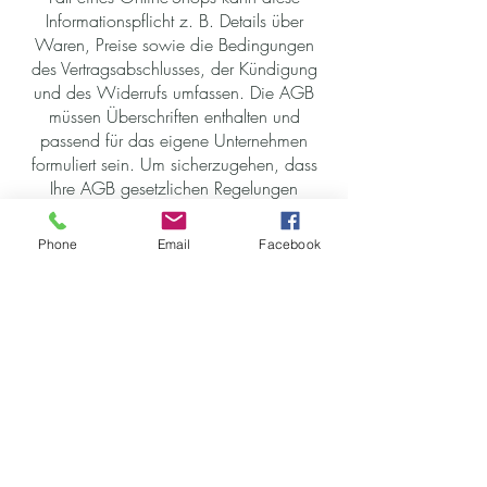
Informationspflicht z. B. Details über
Waren, Preise sowie die Bedingungen
des Vertragsabschlusses, der Kündigung
und des Widerrufs umfassen. Die AGB
müssen Überschriften enthalten und
passend für das eigene Unternehmen
formuliert sein. Um sicherzugehen, dass
Ihre AGB gesetzlichen Regelungen
entsprechen, lassen Sie diese von einem
erfahrenen Anwalt überprüfen.
Phone
Email
Facebook
Impressum
Datenschutz
© 2023 Brigitte Klezmayr. Erstellt
mit
Wix.com